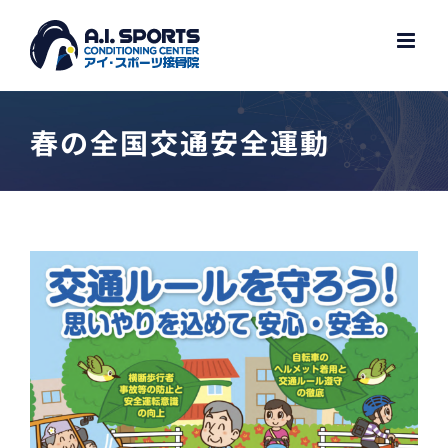
Skip
to
content
春の全国交通安全運動
View
Larger
Image